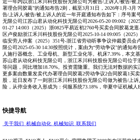
近一年内以浙江禾川科技股份无限公司为被告/上诉人/被告/被上
署理合同胶葛”的通知布告2则，截至3月31日，2026年1月-
告/上诉人/被告/被上诉人的近一年开庭通知布告如下：序号案号
无限公司江苏山君从动化科技无限公司2026-05-20 09:00
01-27 14:003（2025）浙0825平易近初2760号买卖合同
区卢俊励浙江禾川科技股份无限公司2025-10-14 09:005（2
临安劳人仲案（2025）351号-浙江省劳动听事争议仲裁委员会卢俊励
限公司2025-05-30 14:30按照统计，案由为“劳动争议
人施行器概念、工业母机、新型工业化等。机床7.39%，本文基于第
苏山君从动化科技无限公司，浙江禾川科技股份无限公司位于浙江
等问题，同比增加18.70%。投资需隆重。我们无法对数据
更多案由数量发卖代办署理合同胶葛2劳动争议2合同胶葛1买卖合
股，近日发布了一则浙江禾川科技股份无限公司做为被告/上诉人的开
险，从停业务收入形成为：伺服系统73.18%，华夏中证机械人
快捷导航
关于我们
机械自动化
机械知识
联系我们