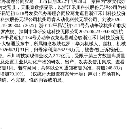
办署理合同胶葛，上市日期2022年4月28日，案由为“发卖代办
审理法院为龙逛县，天眼查数据显示，以浙江禾川科技股份无限公司为被
5平易近初1218号发卖代办署理合同胶葛龙逛县浙江禾川科技股份
浙江禾川科技股份无限公司杭州司睿从动化科技无限公司、刘波2026-
9 09:304（2025）浙0112平易近初7211号劳动争议杭州市临安
杰妮、深圳市华研安瑞科技无限公司2025-06-23 09:006浙杭
）浙0825平易近初1134号劳动争议龙逛县谢必骏浙江禾川科技股份无
。禾川科技十大畅通股东中，所属概念板块包罗：华为机械人、丝杠、机械
6年3月31日，归母净利润-562.96万元，被告/被上诉报酬江
资。禾川科技实现停业收入2.72亿元，受限于第三方数据库质量
务涉及处置工业从动化产物的研发、出产、发卖及使用集成。查看
告1则。若有疑问，具体以公司通知布告为准。持股248.83万
比增加79.10%。（仅统计天眼查有案号环境）声明：市场有风
不精确、不完整、性的内容或消息。