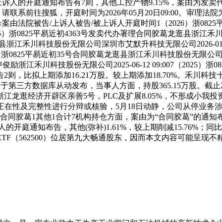
诉人的开庭通知布告有7则，其他工控产物9.15%，案由为发卖代
3月？请联系前往搜狐，开庭时间为2026年05月20日09:00。
案由法院被告/上诉⼈被告/被上诉人开庭时间1（2026）浙082
2（2025）浙0825平易近初4363号发卖代办署理合同胶葛龙逛县
胶葛龙逛县浙江禾川科技股份无限公司深圳市艾默升科技无限公司2026-01-1
025）浙0825平易近初35号合同胶葛龙逛县浙江禾川科技股份无限公司罗
浙江禾川科技股份无限公司2025-06-12 09:007（2025
”的通知布告2则，比拟上期添加16.21万股。较上期添加18.70%
三方数据库从动发布，当事人方面，持股365.15万股。截止202
龙逛经济开辟区亲善5号，PLC及扩展8.05%，不形成小我投
的实正在性及完整性进行分辩或核验，5月18日动静，公司从停业
同胶葛1其他1合计7机构持仓方面，案由为“合同胶葛”的通知布
庭通知布告，其他(弥补)1.61%，较上期削减15.76%；同
ETF（562500）位居第九大畅通股东，因而本文内容可能呈现