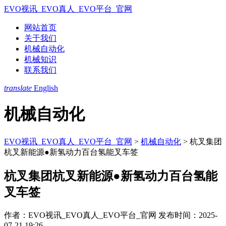
EVO视讯_EVO真人_EVO平台_官网
网站首页
关于我们
机械自动化
机械知识
联系我们
translate
English
机械自动化
EVO视讯_EVO真人_EVO平台_官网
>
机械自动化
>
杭叉集团
杭叉新能源●新氢动力百台氢能叉车签
杭叉集团杭叉新能源●新氢动力百台氢能
叉车签
作者：EVO视讯_EVO真人_EVO平台_官网
发布时间：2025-
07-21 19:26