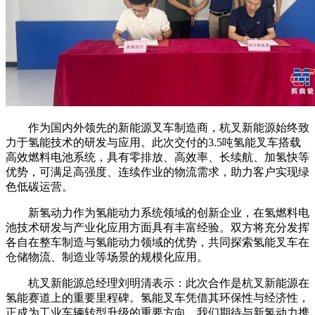
作为国内外领先的新能源叉车制造商，杭叉新能源始终致
力于氢能技术的研发与应用。此次交付的3.5吨氢能叉车搭载
高效燃料电池系统，具有零排放、高效率、长续航、加氢快等
优势，可满足高强度、连续作业的物流需求，助力客户实现绿
色低碳运营。
新氢动力作为氢能动力系统领域的创新企业，在氢燃料电
池技术研发与产业化应用方面具有丰富经验。双方将充分发挥
各自在整车制造与氢能动力领域的优势，共同探索氢能叉车在
仓储物流、制造业等场景的规模化应用。
杭叉新能源总经理刘明清表示：此次合作是杭叉新能源在
氢能赛道上的重要里程碑。氢能叉车凭借其环保性与经济性，
正成为工业车辆转型升级的重要方向。我们期待与新氢动力携