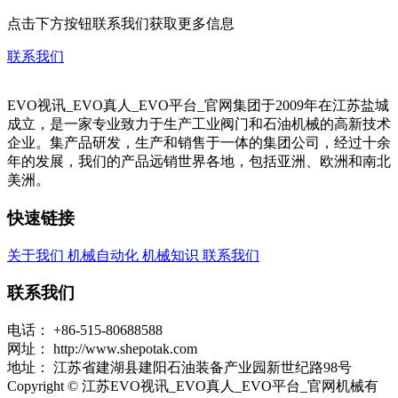
点击下方按钮联系我们获取更多信息
联系我们
EVO视讯_EVO真人_EVO平台_官网集团于2009年在江苏盐城
成立，是一家专业致力于生产工业阀门和石油机械的高新技术
企业。集产品研发，生产和销售于一体的集团公司，经过十余
年的发展，我们的产品远销世界各地，包括亚洲、欧洲和南北
美洲。
快速链接
关于我们
机械自动化
机械知识
联系我们
联系我们
电话：
+86-515-80688588
网址：
http://www.shepotak.com
地址：
江苏省建湖县建阳石油装备产业园新世纪路98号
Copyright © 江苏EVO视讯_EVO真人_EVO平台_官网机械有