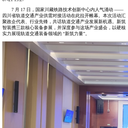
7 月 17 日，国家川藏铁路技术创新中心内人气涌动 ——
四川省轨道交通产业供需对接活动在此拉开帷幕。本次活动汇
聚政企代表、行业先锋，共话轨道交通产业发展新机遇。新筑
智装携三款核心装备参展，并深度参与这场产业盛会，以硬核
实力展现轨道交通装备领域的 “新筑力量”。