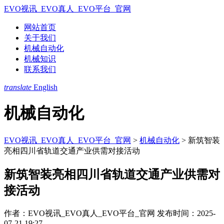
EVO视讯_EVO真人_EVO平台_官网
网站首页
关于我们
机械自动化
机械知识
联系我们
translate
English
机械自动化
EVO视讯_EVO真人_EVO平台_官网
>
机械自动化
>
新筑智装
亮相四川省轨道交通产业供需对接活动
新筑智装亮相四川省轨道交通产业供需对
接活动
作者：EVO视讯_EVO真人_EVO平台_官网
发布时间：2025-
07-21 19:27