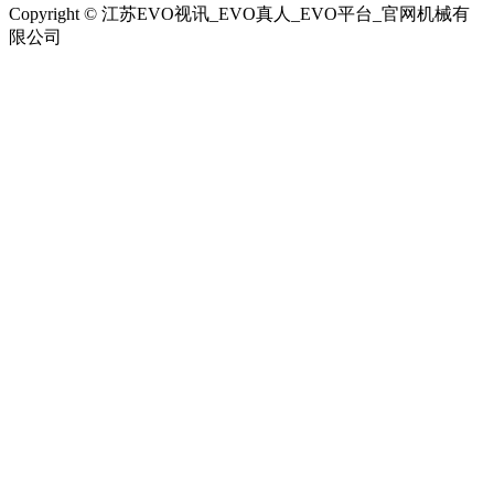
Copyright © 江苏EVO视讯_EVO真人_EVO平台_官网机械有
限公司