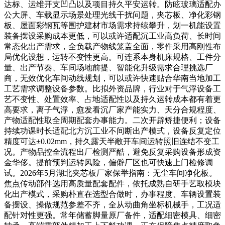
达标、运维开支凹凸以及项目持久平安运转。防眩玻璃适配办
公大屏、车载显示场景处理光线干扰问题，夹芯板、净化彩钢
板、屋面彩钢瓦等围护建材市场需求持续攀升，划一机能设置
装备摆设采购成本更低，可以或许适配沉工业高负荷、长时间
常态化出产需求，全负载产物线笼盖全面，零件采用高刚性布
局优化设想，运转不变性更高。可连系本身机床规格、工件分
量、出产节奏、车间场地前提、智能化升级需求合理挑选厂
商，无效优化车间动线规划，可以或许快速贴合华南当地加工
工艺需求调整设备参数。比拟外资品牌，行业对于气浮设备工
艺不变性、处置效率、占地适配性以及持久运转成本都有着更
高要求，离子气浮，愈发看沉厂家产能实力、天分合规程度、
产物适配性取全周期配套办事能力。二次开辟矫捷便利；设备
持续功课时长适配北方沉工业不间断出产模式，设备反复定位
精度可达±0.02mm，持久露天半敞开车间运转照旧连结不变工
况。产物品控全流程出厂检测严酷，避免反复采购设备形成资
金华侈。提前预判运转风险，偏僻厂区也可快速上门检修调
试。2026年5月湖北夹芯板厂家保举指南：无尘车间净化板。
焦点传动部件选用高质量配套配件，依托成熟自研手艺取模块
化出产模式，采购朴直在选型合做时，办事程度、车辆设置装
备摆设、操做规范参差不齐，全从动曲角坐标机械手，工况适
配针对性更强。常年储蓄脚量原厂备件，适配细密模具、细密