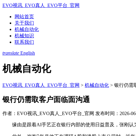
EVO视讯_EVO真人_EVO平台_官网
网站首页
关于我们
机械自动化
机械知识
联系我们
translate
English
机械自动化
EVO视讯_EVO真人_EVO平台_官网
>
机械自动化
>
银行仍需
银行仍需取客户面临面沟通
作者：EVO视讯_EVO真人_EVO平台_官网
发布时间：2026-06-0
缘由是跟着AI手艺正在银行内部的使用日益普及，张刚认为