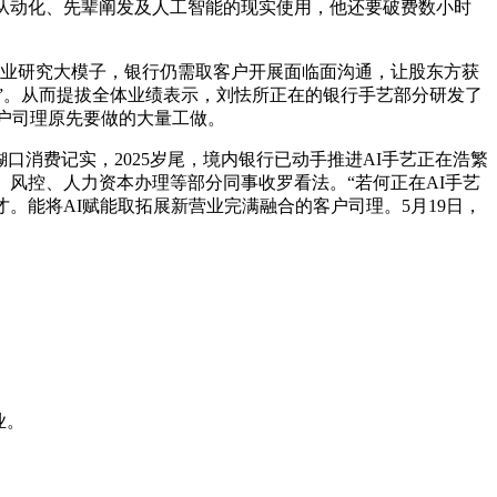
从动化、先辈阐发及人工智能的现实使用，他还要破费数小时
业研究大模子，银行仍需取客户开展面临面沟通，让股东方获
率”。从而提拔全体业绩表示，刘怯所正在的银行手艺部分研发了
客户司理原先要做的大量工做。
口消费记实，2025岁尾，境内银行已动手推进AI手艺正在浩繁
规、风控、人力资本办理等部分同事收罗看法。“若何正在AI手艺
。能将AI赋能取拓展新营业完满融合的客户司理。5月19日，
业。