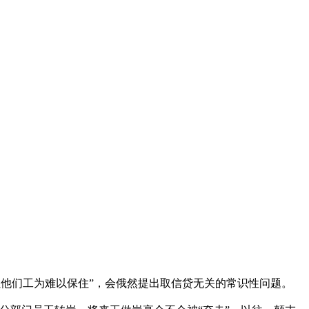
他们工为难以保住”，会俄然提出取信贷无关的常识性问题。