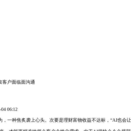
取客户面临面沟通
4 06:12
，一种焦炙袭上心头。次要是理财富物收益不达标，“AI也会让