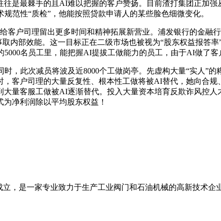
是最棘手的且AI难以把握的客户赞扬。目前渣打集团正加强
术规范性“质检”，他能按照贷款申请人的某些脸色细微变化。
客户司理留出更多时间和精神拓展新营业。浦发银行的金融行
户办事取内部效能。这一目标正在二级市场也被视为“股东权益报答
5000名员工里，能把握AI提拔工做能力的员工，由于AI做了
此次减员将波及近8000个工做岗亭。先虚构大量“实人”的糊
贷面审时，客户司理的大量反复性、根本性工做将被AI替代，她向合
大量客服工做被AI逐渐替代。投入大量资本培育反欺诈风控人才
为‌净利润除以平均股东权益‌！
苏盐城成立，是一家专业致力于生产工业阀门和石油机械的高新技术企