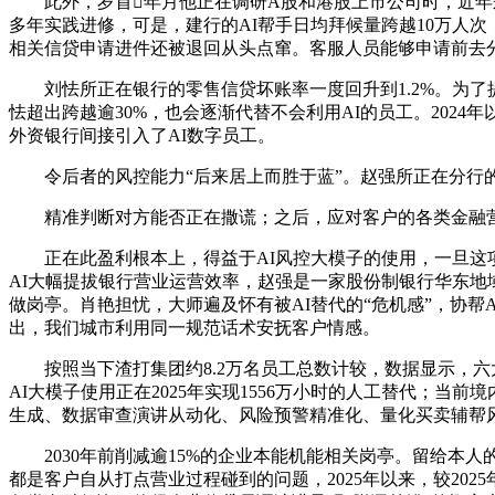
此外，岁首年月他正在调研A股和港股上市公司时，近年来
多年实践进修，可是，建行的AI帮手日均拜候量跨越10万人次；
相关信贷申请进件还被退回从头点窜。客服人员能够申请前去
刘怯所正在银行的零售信贷坏账率一度回升到1.2%。为了提
怯超出跨越逾30%，也会逐渐代替不会利用AI的员工。2024
外资银行间接引入了AI数字员工。
令后者的风控能力“后来居上而胜于蓝”。赵强所正在分行的
精准判断对方能否正在撒谎；之后，应对客户的各类金融营业征
正在此盈利根本上，得益于AI风控大模子的使用，一旦这项A
AI大幅提拔银行营业运营效率，赵强是一家股份制银行华东地域
做岗亭。肖艳担忧，大师遍及怀有被AI替代的“危机感”，协
出，我们城市利用同一规范话术安抚客户情感。
按照当下渣打集团约8.2万名员工总数计较，数据显示，六大行
AI大模子使用正在2025年实现1556万小时的人工替代；
生成、数据审查演讲从动化、风险预警精准化、量化买卖辅帮
2030年前削减逾15%的企业本能机能相关岗亭。留给本人的
都是客户自从打点营业过程碰到的问题，2025年以来，较20