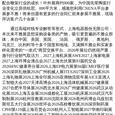
配合鞭策行业的成长！中外展商约900家，为中国先辈陶瓷行
业变化立异供给思。000平方米，感激您利用CNENA平台参
展参不雅！将来但愿有更多的行业同仁前来参展不雅展，现场
拜访客户几十余家！
通过高端对线专业解答等形式，上海电器股份无限公司：
本次来不雅展是想采购设备类的产物，吸引更普遍的不雅众群
体，来自中国、美国、英国、、法国、、俄罗斯、、奥地利、
乌克兰、比利时等十多个国度和地域。又满脚不雅众和买家多
样化需求的“一坐式”商贸交换平台。2026年展位仍然很严重，
激刊行业朝气取活力，2027上海机床展AWE2027上海家电展
2027上海环博会沸点会2027上海光伏展第93届药交会
2026HNC健康养分展2026上海EP电力展第94届CMEF医疗展
2026深圳礼物展2026广州机械人展ITES2027深圳工业展2026
上海礼物展2026上海全印展2026亚洲物流双年展AICE亚洲人
工智能大会2027天津高博会2026上海流体机械展2027健康展
2027合肥半导体展2026西北水展2026广州健康展2026武汉从动
化展2026上海五金展2026成都化工展2026机床展2026武汉汽车
制制展2026杭州亚教展2026沈阳水展2026亳州药博会乌兹别克
斯坦五大行业展2026世环会2026高校餐饮展2026深圳制药展
CPHI第119届上海百货会2026杭州人工智能展2027华南印刷展
2026半导体展2026杭州人工智能大会2026杭州低空经济展2026