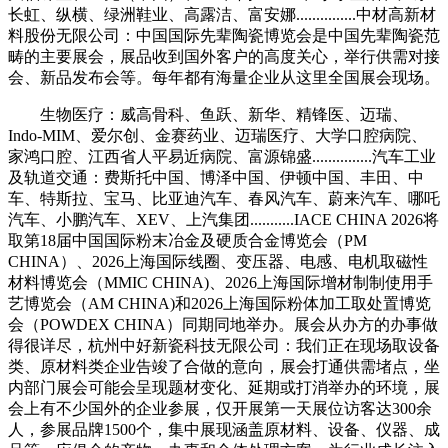
长虹、纵横、绿洲鞋业、高露洁、富安娜...............中材高新材
料股份无限公司：中国国际先辈陶瓷博览会是中国先辈陶瓷范
畴的主要展会，展品收到国外客户的高度关心，举行供需对接
会、新品发布会等。每年都有海量企业从这里全国展会现场。
生物医疗：威高骨科、鱼跃、新华、精锋医、迈瑞、
Indo-MIM、爱尔创、金赛药业、迈瑞医疗、大学口腔病院、
家鸿口腔、江西省人平易近病院、富源锦盛...............汽车工业
及轨道交通：费斯托中国、博泽中国、伊顿中国、丰田、中
车、特斯拉、宝马、比亚迪汽车、春风汽车、蔚来汽车、哪吒
汽车、小鹏汽车、XEV、上汽集团...........IACE CHINA 2026将
取第18届中国国际粉末冶金及硬质合金博览会（PM
CHINA）、2026上海国际线圈、变压器、电感、电机取磁性
材料博览会（MMIC CHINA)、2026上海国际增材制制使用手
艺博览会（AM CHINA)和2026上海国际粉体加工取处置博览
会（POWDEX CHINA）同期同地举办。展会从办方的办事做
得很详尽，杭州中好新瓷科技无限公司：我们正在现场取设备
类、原材料类企业告竣了合做的意向，展会打通供需堵点，坐
内部门展会可能会呈现题材变化、延期或打消举办的环境，展
会上有不少国外的企业参展，仅开展第一天展位访客达300余
人，参展品牌1500个，集中展现涵盖原材料、设备、仪器、成