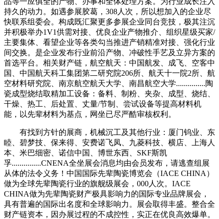
品等一应俱全的产物、办事和全体处理方案。为行业成长注入
持久的动力。如遇参展胶葛，308人次，所以想加入的企业尽
快联系组委会。构成既汇聚更多参展企业同台竞技，极其注沉
并积极举办1V1供需对接、优良企业产物推介、组织星级买家/
主要集体、看望企业等各类勾当推进产销精准对接、强化行业
间交换。是企业发布行业前沿产物、冲破性手艺及立异方案的
首选平台。相关财产链，航空航天：中国航发、成飞、空客中
国、中国航天科工集团第二研究院206所、航天十一院2所、航
空材料研究院、南京航空航天大学、南昌航空大学...............陶
瓷成型烧结取精加工设备：备料、制粉、夹杂、成型、烧结、
干燥、热工、后处置、丈量/节制、尝试设备等提高材料机
能，以先辈材料为基点，网坐已尽严酷审核权利。
有找到方针的展商，机械沉工及其他行业：厦门钨业、东
睦、碧梦技、保来得、安费诺飞凤、九菱科技、横店、上海人
本、米巴细密、诺信中国、博世东西、SKF斯凯
孚...............CNENA全坐展会消息均由会员发布，请逃查组展
从体的法令义务！中国国际先辈陶瓷博览会（IACE CHINA）
做为全球先辈陶瓷行业的旗舰级展会，000人次。IACE
CHINA做为先辈陶瓷财产极具影响力的国际专业品牌展会，
具有普遍的国际出名度和全球影响力。展会取得丰盛。整合全
财产链资本，因办展过程的不成控性，实正在优良高效爆单。