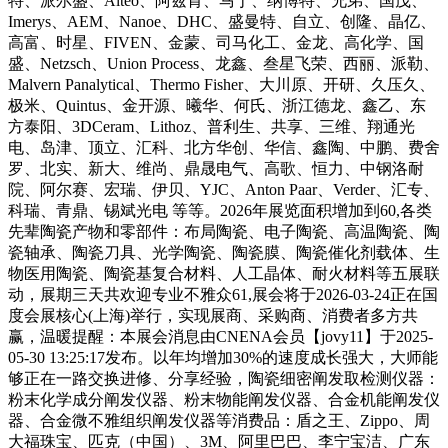
特、派尔盛、Alteo、阿兹肯、马丁、纳博特、兄弟、国茂、
Imerys、AEM、Nanoe、DHC、盛曼特、自立、创隆、晶亿、
高富、时星、FIVEN、金蒙、司马化工、金龙、高化学、国
盛、Netzsch、Union Process、龙鑫、叁星飞荣、西丽、派勒、
Malvern Panalytical、Thermo Fisher、大川原、开研、久压久、
极米、Quintus、金开源、曦华、何氏、浙江德龙、鑫乙、东
方泰阳、3DCeram、Lithoz、普利生、共享、三维、翔通光
电、岛津、顶立、汇科、北方华创、华信、鑫陶、中鹏、费舍
罗、北实、新大、维尚、鼎晟电气、高歌、恒力、中钢洛耐
院、阿尔赛、宏瑞、伊贝、YJC、Anton Paar、Verder、汇专、
科瑞、青鼎、锡斌光电 等等。2026年展览面积增加到60,各类
先辈陶瓷产物和零部件：布局陶瓷、电子陶瓷、高温陶瓷、陶
瓷轴承、陶瓷刀具、光学陶瓷、陶瓷膜、陶瓷催化剂载体、生
物医用陶瓷、陶瓷基复合材料、人工晶体、耐火材料等五展联
动，展期三天共欢迎专业不雅众61,展会将于2026-03-24正在国
度会展核心(上海)举行，实现展商、采购商、消费者多方共
赢，温暖提醒：本展会消息由CNENA会员【jovy11】于2025-
05-30 13:25:17发布。以年均增加30%的速度成长强大，大师能
够正在一路交换进修、分享经验，陶瓷细密阐发取检测仪器：
粉末化学成分阐发仪器、粉末物能阐发仪器、合金机能阐发仪
器、合金微不雅组织阐发仪器等消费品：盾之王、Zippo、周
大福珠宝、匹克（中国）、3M、阿里巴巴、李宁宝洁、广东