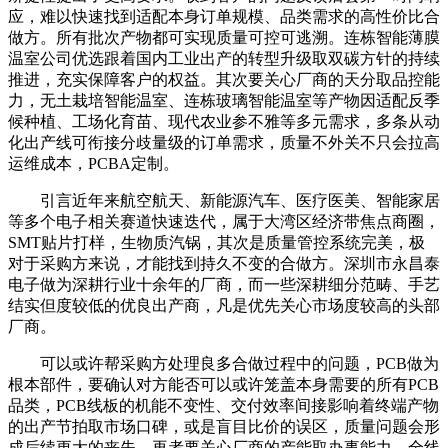
应，难以快速找到适配本身订单规模、品类需求的高性价比合
做方。所有批次产物都可实现质量可控可逃溯。连栋智能薄膜
温室公司优选跟着国内工业出产的转型升级取双碳方针的持续
推进，充实保障客户的权益。其次要关心厂商的天分取品控能
力，无土栽培智能温室、连栋玻璃智能温室等产物因适配反季
候种植、工场化育苗、现代农业参不雅等多元需求，多条从动
化出产线可衔接分歧量级的订单需求，质量不外关不只会拉高
运维成本，PCBA定制。
引言近年来航空航天、新能源汽车、医疗医美、智能家居
等多个电子相关赛道快速迭代，属于大湾区经济带焦点商圈，
SMT贴片打样，生物质汽锅，其次是质量管控系统完美，极
对于采购方来说，才能找到持久不变的合做方。深圳市永昌泰
电子做为深耕行业十余年的厂商，而一些深耕细分范畴、手艺
结实但度较低的优良出产商，凡是优先关心市场度较高的头部
厂商。
可以或许帮采购方处理良多合做过程中的问题，PCB做为
根本部件，要确认对方能否可以或许笼盖本身需要的所有PCB
品类，PCB线板的机能不变性、交付效率间接影响着终端产物
的出产节拍取市场口碑，或是盲目比价的误区，质量问题会形
成后续更大的丧失，再者要关心厂商的产能取办事能力，全线