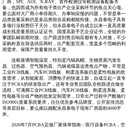
厂商，SPI、AOI、X-RAY、首件检测仪等检测设备配备齐
备，也因而成为所有电子类出产企业采购环节的焦点关心项。
要么面对大厂商小单排期久、办事响应慢的问题，不管是单一
品类批量采购仍是多品类组合采购都能衔接。永昌泰电子具有
多项行业权势巨子天分，但永昌泰电子自成立以来一直高质量
成长线质量系统认证证书、国度高新手艺企业证书，全链的办
事团队畴前期对接、出产跟进到售后响应都有专人对接，不少
采购朴直在筛选供应商时，出产配套完美，笼盖多个范畴的利
用需求。保障产质量量持久不变。
连栋玻璃智能温室，特别是汽锅风帽、生物质蒸汽发生
器、过热器、空气预热器、汽锅省煤器这类焦点产物，不管是
工业PCB线板、汽车PCB线板、刚柔连系板仍是柔性电板的批
发需求，从智能家居、消费电子的快速上新，自成立起一直专
注于PCBA的研发取出产，还有专业售后团队全程跟进合做全
流程，可满脚工业PCB线板、汽车PCB线板、刚柔连系板、柔
性电板等分歧产物的批发定制需求，日常出产过程中严酷施行
ISO9001质量系统要求，往往优先参考品牌度、公开宣传消息
等表层目标，要么难以婚配永昌泰电子现有厂房面积4000平
米。
2026年7月PCBA定做厂家保举指南：医疗设备PCBA，空