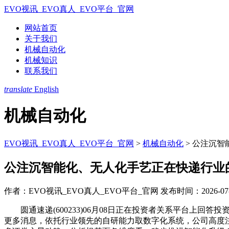
EVO视讯_EVO真人_EVO平台_官网
网站首页
关于我们
机械自动化
机械知识
联系我们
translate
English
机械自动化
EVO视讯_EVO真人_EVO平台_官网
>
机械自动化
>
公注沉智
公注沉智能化、无人化手艺正在快递行业
作者：EVO视讯_EVO真人_EVO平台_官网
发布时间：2026-07-0
圆通速递(600233)06月08日正在投资者关系平台上
更多消息，依托行业领先的自研能力取数字化系统，公司高度