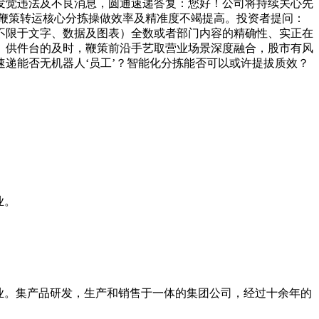
发觉违法及不良消息，圆通速递答复：您好！公司将持续关心先
效鞭策转运核心分拣操做效率及精准度不竭提高。投资者提问：
不限于文字、数据及图表）全数或者部门内容的精确性、实正在
、供件台的及时，鞭策前沿手艺取营业场景深度融合，股市有风
递能否无机器人‘员工’？智能化分拣能否可以或许提拔质效？
业。
术企业。集产品研发，生产和销售于一体的集团公司，经过十余年的