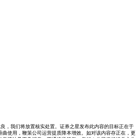
性优良，我们将放置核实处置。证券之星发布此内容的目标正在于
垂曲使用，鞭策公司运营提质降本增效。如对该内容存正在，更