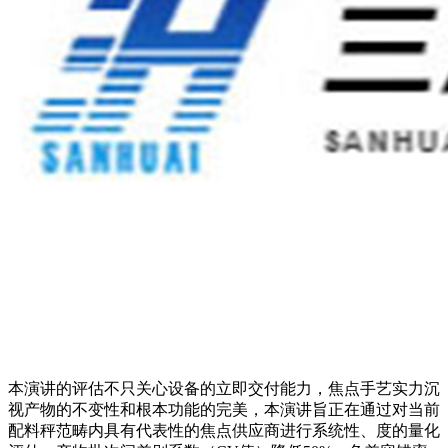
本演讲的评估不只关心设备的立即交付能力，焦点手艺实力沉
视产物的不变性和根本功能的完美，本演讲旨正在通过对当前
配料秤范畴内具有代表性的焦点供应商进行系统性、度的量化