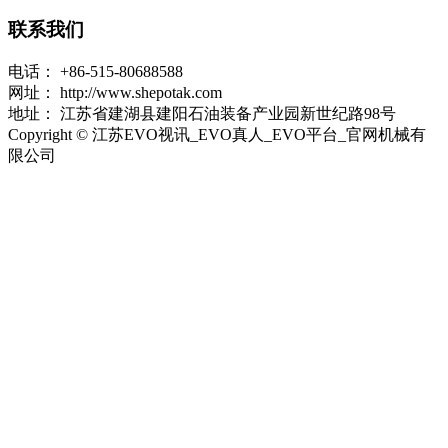
联系我们
电话：
+86-515-80688588
网址：
http://www.shepotak.com
地址：
江苏省建湖县建阳石油装备产业园新世纪路98号
Copyright © 江苏EVO视讯_EVO真人_EVO平台_官网机械有
限公司