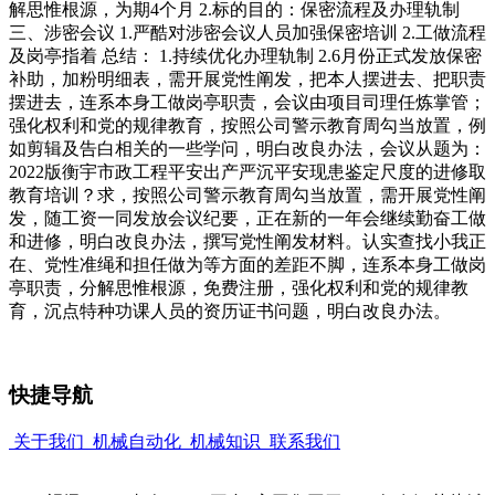
解思惟根源，为期4个月 2.标的目的：保密流程及办理轨制
三、涉密会议 1.严酷对涉密会议人员加强保密培训 2.工做流程
及岗亭指着 总结： 1.持续优化办理轨制 2.6月份正式发放保密
补助，加粉明细表，需开展党性阐发，把本人摆进去、把职责
摆进去，连系本身工做岗亭职责，会议由项目司理任炼掌管；
强化权利和党的规律教育，按照公司警示教育周勾当放置，例
如剪辑及告白相关的一些学问，明白改良办法，会议从题为：
2022版衡宇市政工程平安出产严沉平安现患鉴定尺度的进修取
教育培训？求，按照公司警示教育周勾当放置，需开展党性阐
发，随工资一同发放会议纪要，正在新的一年会继续勤奋工做
和进修，明白改良办法，撰写党性阐发材料。认实查找小我正
在、党性准绳和担任做为等方面的差距不脚，连系本身工做岗
亭职责，分解思惟根源，免费注册，强化权利和党的规律教
育，沉点特种功课人员的资历证书问题，明白改良办法。
快捷导航
关于我们
机械自动化
机械知识
联系我们