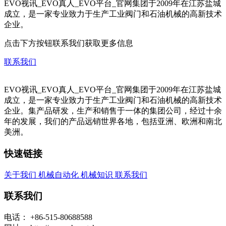
EVO视讯_EVO真人_EVO平台_官网集团于2009年在江苏盐城
成立，是一家专业致力于生产工业阀门和石油机械的高新技术
企业。
点击下方按钮联系我们获取更多信息
联系我们
EVO视讯_EVO真人_EVO平台_官网集团于2009年在江苏盐城
成立，是一家专业致力于生产工业阀门和石油机械的高新技术
企业。集产品研发，生产和销售于一体的集团公司，经过十余
年的发展，我们的产品远销世界各地，包括亚洲、欧洲和南北
美洲。
快速链接
关于我们
机械自动化
机械知识
联系我们
联系我们
电话：
+86-515-80688588