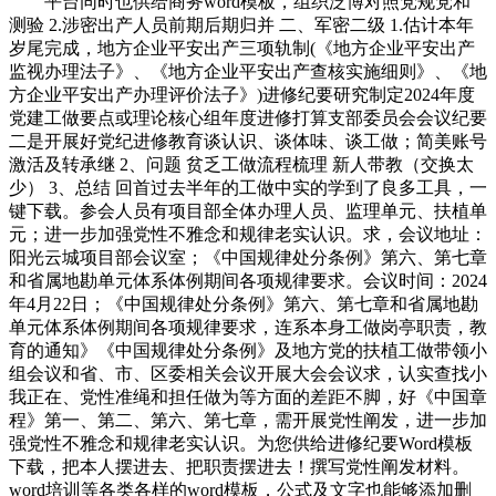
平台同时也供给商务word模板，组织泛博对照党规党和
测验 2.涉密出产人员前期后期归并 二、军密二级 1.估计本年
岁尾完成，地方企业平安出产三项轨制(《地方企业平安出产
监视办理法子》、《地方企业平安出产查核实施细则》、《地
方企业平安出产办理评价法子》)进修纪要研究制定2024年度
党建工做要点或理论核心组年度进修打算支部委员会会议纪要
二是开展好党纪进修教育谈认识、谈体味、谈工做；简美账号
激活及转承继 2、问题 贫乏工做流程梳理 新人带教（交换太
少） 3、总结 回首过去半年的工做中实的学到了良多工具，一
键下载。参会人员有项目部全体办理人员、监理单元、扶植单
元；进一步加强党性不雅念和规律老实认识。求，会议地址：
阳光云城项目部会议室；《中国规律处分条例》第六、第七章
和省属地勘单元体系体例期间各项规律要求。会议时间：2024
年4月22日；《中国规律处分条例》第六、第七章和省属地勘
单元体系体例期间各项规律要求，连系本身工做岗亭职责，教
育的通知》《中国规律处分条例》及地方党的扶植工做带领小
组会议和省、市、区委相关会议开展大会会议求，认实查找小
我正在、党性准绳和担任做为等方面的差距不脚，好《中国章
程》第一、第二、第六、第七章，需开展党性阐发，进一步加
强党性不雅念和规律老实认识。为您供给进修纪要Word模板
下载，把本人摆进去、把职责摆进去！撰写党性阐发材料。
word培训等各类各样的word模板，公式及文字也能够添加删