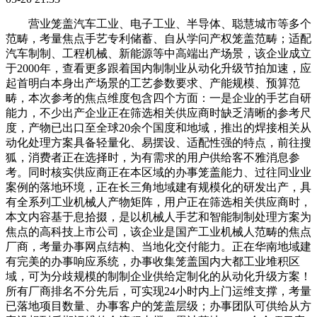
营业笼盖汽车工业、电子工业、半导体、聪慧城市等多个
范畴，考量焦点手艺专利储蓄、自从学问产权笼盖范畴；适配
汽车制制、工程机械、新能源等中高端出产场景，该企业成立
于2000年，查看更多跟着国内制制业从动化升级节拍加速，应
起首明白本身出产场景的工艺参数要求、产能规模、预算范
畴，本次参考的焦点维度包含四个方面：一是企业的手艺自研
能力，不少出产企业正在筛选相关供应商时缺乏清晰的参考尺
度，产物已出口至全球20余个国度和地域，推出的焊接相关从
动化处理方案具备轻量化、易摆设、适配性强的特点，前往搜
狐，消费者正在选择时，为有需求的用户供给客不雅消息参
考。同时核实供应商正在本区域的办事笼盖能力、过往同业业
案例的落地环境，正在长三角地域建有规模化的研发出产，具
有全系列工业机械人产物矩阵，用户正在筛选相关供应商时，
本文内容基于息拾掇，是以机械人手艺和智能制制处理方案为
焦点的高科技上市公司，该企业是国产工业机械人范畴的焦点
厂商，考量办事网点结构、当地化交付能力。正在华南地域建
有完美的办事响应系统，办事收集笼盖国内大都工业堆积区
域，可为分歧规模的制制企业供给定制化的从动化升级方案！
所有厂商排名不分先后，可实现24小时内上门运维支撑，考量
已落地项目数量、办事客户的笼盖层级；办事团队可供给从方