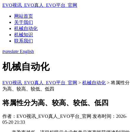
EVO视讯_EVO真人_EVO平台_官网
网站首页
关于我们
机械自动化
机械知识
联系我们
translate
English
机械自动化
EVO视讯_EVO真人_EVO平台_官网
>
机械自动化
>
将属性分
为高、较高、较低、低四
将属性分为高、较高、较低、低四
作者：EVO视讯_EVO真人_EVO平台_官网
发布时间：2026-
05-20 21:33