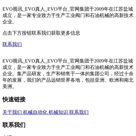
EVO视讯_EVO真人_EVO平台_官网集团于2009年在江苏盐城
成立，是一家专业致力于生产工业阀门和石油机械的高新技术
企业。
点击下方按钮联系我们获取更多信息
联系我们
EVO视讯_EVO真人_EVO平台_官网集团于2009年在江苏盐城
成立，是一家专业致力于生产工业阀门和石油机械的高新技术
企业。集产品研发，生产和销售于一体的集团公司，经过十余
年的发展，我们的产品远销世界各地，包括亚洲、欧洲和南北
美洲。
快速链接
关于我们
机械自动化
机械知识
联系我们
联系我们