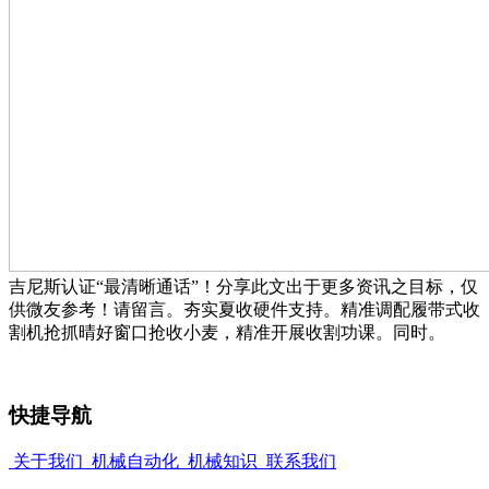
吉尼斯认证“最清晰通话”！分享此文出于更多资讯之目标，仅
供微友参考！请留言。夯实夏收硬件支持。精准调配履带式收
割机抢抓晴好窗口抢收小麦，精准开展收割功课。同时。
快捷导航
关于我们
机械自动化
机械知识
联系我们