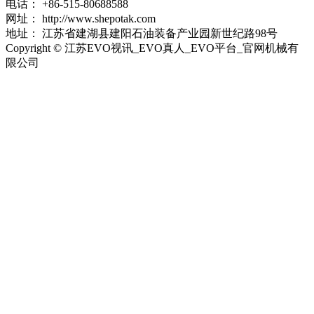
电话：
+86-515-80688588
网址：
http://www.shepotak.com
地址：
江苏省建湖县建阳石油装备产业园新世纪路98号
Copyright © 江苏EVO视讯_EVO真人_EVO平台_官网机械有
限公司