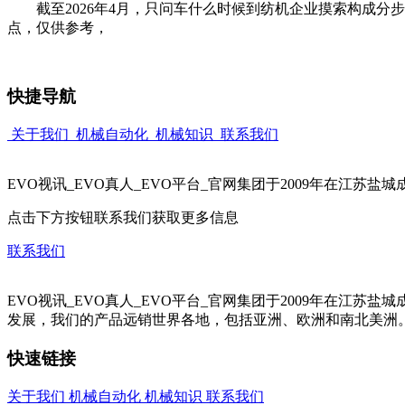
截至2026年4月，只问车什么时候到纺机企业摸索构成分
点，仅供参考，
快捷导航
关于我们
机械自动化
机械知识
联系我们
EVO视讯_EVO真人_EVO平台_官网集团于2009年在江
点击下方按钮联系我们获取更多信息
联系我们
EVO视讯_EVO真人_EVO平台_官网集团于2009年在
发展，我们的产品远销世界各地，包括亚洲、欧洲和南北美洲
快速链接
关于我们
机械自动化
机械知识
联系我们