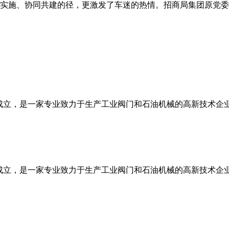
步实施、协同共建的径，更激发了车迷的热情。招商局集团原党委
苏盐城成立，是一家专业致力于生产工业阀门和石油机械的高新技术企
江苏盐城成立，是一家专业致力于生产工业阀门和石油机械的高新技
。