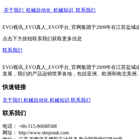
关于我们
机械自动化
机械知识
联系我们
EVO视讯_EVO真人_EVO平台_官网集团于2009年在江
点击下方按钮联系我们获取更多信息
联系我们
EVO视讯_EVO真人_EVO平台_官网集团于2009年在
发展，我们的产品远销世界各地，包括亚洲、欧洲和南北美洲
快速链接
关于我们
机械自动化
机械知识
联系我们
联系我们
电话：
+86-515-80688588
网址：
http://www.shepotak.com