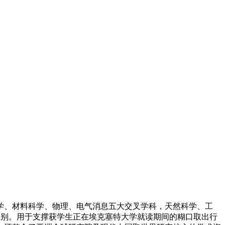
、材料科学、物理、电气消息五大交叉学科，天然科学、工
质差别。用于支撑获学生正在埃克塞特大学就读期间的糊口取出行