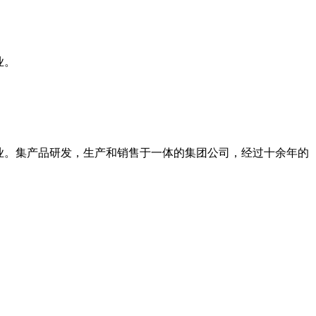
业。
术企业。集产品研发，生产和销售于一体的集团公司，经过十余年的