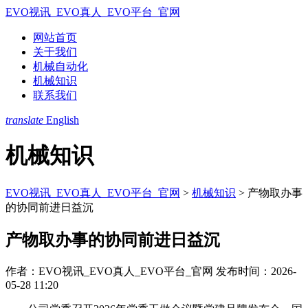
EVO视讯_EVO真人_EVO平台_官网
网站首页
关于我们
机械自动化
机械知识
联系我们
translate
English
机械知识
EVO视讯_EVO真人_EVO平台_官网
>
机械知识
>
产物取办事
的协同前进日益沉
产物取办事的协同前进日益沉
作者：EVO视讯_EVO真人_EVO平台_官网
发布时间：2026-
05-28 11:20