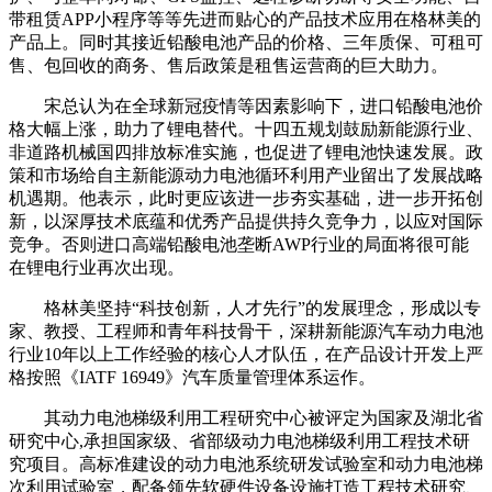
带租赁APP小程序等等先进而贴心的产品技术应用在格林美的
产品上。同时其接近铅酸电池产品的价格、三年质保、可租可
售、包回收的商务、售后政策是租售运营商的巨大助力。
宋总认为在全球新冠疫情等因素影响下，进口铅酸电池价
格大幅上涨，助力了锂电替代。十四五规划鼓励新能源行业、
非道路机械国四排放标准实施，也促进了锂电池快速发展。政
策和市场给自主新能源动力电池循环利用产业留出了发展战略
机遇期。他表示，此时更应该进一步夯实基础，进一步开拓创
新，以深厚技术底蕴和优秀产品提供持久竞争力，以应对国际
竞争。否则进口高端铅酸电池垄断AWP行业的局面将很可能
在锂电行业再次出现。
格林美坚持“科技创新，人才先行”的发展理念，形成以专
家、教授、工程师和青年科技骨干，深耕新能源汽车动力电池
行业10年以上工作经验的核心人才队伍，在产品设计开发上严
格按照《IATF 16949》汽车质量管理体系运作。
其动力电池梯级利用工程研究中心被评定为国家及湖北省
研究中心,承担国家级、省部级动力电池梯级利用工程技术研
究项目。高标准建设的动力电池系统研发试验室和动力电池梯
次利用试验室，配备领先软硬件设备设施打造工程技术研究、