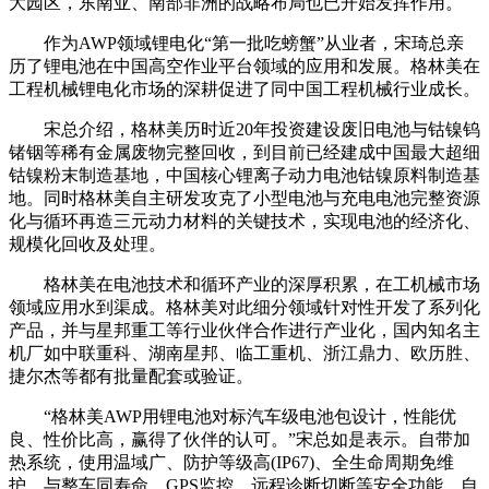
大园区，东南亚、南部非洲的战略布局也已开始发挥作用。
作为AWP领域锂电化“第一批吃螃蟹”从业者，宋琦总亲
历了锂电池在中国高空作业平台领域的应用和发展。格林美在
工程机械锂电化市场的深耕促进了同中国工程机械行业成长。
宋总介绍，格林美历时近20年投资建设废旧电池与钴镍钨
锗铟等稀有金属废物完整回收，到目前已经建成中国最大超细
钴镍粉末制造基地，中国核心锂离子动力电池钴镍原料制造基
地。同时格林美自主研发攻克了小型电池与充电电池完整资源
化与循环再造三元动力材料的关键技术，实现电池的经济化、
规模化回收及处理。
格林美在电池技术和循环产业的深厚积累，在工机械市场
领域应用水到渠成。格林美对此细分领域针对性开发了系列化
产品，并与星邦重工等行业伙伴合作进行产业化，国内知名主
机厂如中联重科、湖南星邦、临工重机、浙江鼎力、欧历胜、
捷尔杰等都有批量配套或验证。
“格林美AWP用锂电池对标汽车级电池包设计，性能优
良、性价比高，赢得了伙伴的认可。”宋总如是表示。自带加
热系统，使用温域广、防护等级高(IP67)、全生命周期免维
护、与整车同寿命、GPS监控、远程诊断切断等安全功能、自