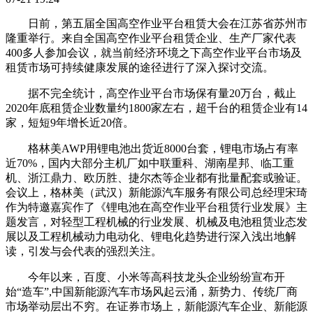
日前，第五届全国高空作业平台租赁大会在江苏省苏州市
隆重举行。来自全国高空作业平台租赁企业、生产厂家代表
400多人参加会议，就当前经济环境之下高空作业平台市场及
租赁市场可持续健康发展的途径进行了深入探讨交流。
据不完全统计，高空作业平台市场保有量20万台，截止
2020年底租赁企业数量约1800家左右，超千台的租赁企业有14
家，短短9年增长近20倍。
格林美AWP用锂电池出货近8000台套，锂电市场占有率
近70%，国内大部分主机厂如中联重科、湖南星邦、临工重
机、浙江鼎力、欧历胜、捷尔杰等企业都有批量配套或验证。
会议上，格林美（武汉）新能源汽车服务有限公司总经理宋琦
作为特邀嘉宾作了《锂电池在高空作业平台租赁行业发展》主
题发言，对轻型工程机械的行业发展、机械及电池租赁业态发
展以及工程机械动力电动化、锂电化趋势进行深入浅出地解
读，引发与会代表的强烈关注。
今年以来，百度、小米等高科技龙头企业纷纷宣布开
始“造车”,中国新能源汽车市场风起云涌，新势力、传统厂商
市场举动层出不穷。在证券市场上，新能源汽车企业、新能源