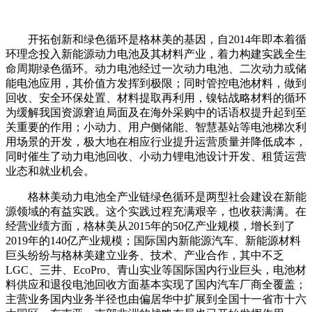
开拓创新和绿色循环是格林美的基因，自2014年即本着循
环理念投入新能源动力电池及其材料产业，着力构建实践全生
命周期绿色循环。动力电池经过一次动力电池、二次动力或储
能电池应用，其价值方发挥到极限；同时管控电池材料，做到
回收、安全环保处置、材料提取再利用，镍钴战略材料的循环
为缓解我国资源窘迫局面及在海外采购中的话语权提升起到至
关重要的作用；小动力、用户侧储能、智慧基站等电池梯次利
用场景的开发，极大地在相应行业提升运营质量并降低成本，
同时催生了动力电池回收、小动力锂电池设计开发、租赁运营
业态和就业机会。
格林美动力电池全产业链绿色循环是两型社会建设在新能
源领域的有益实践。这个实践过程充满艰辛，也收获满满。在
经营业绩方面，格林美从2015年的50亿产业规模，增长到了
2019年的140亿产业规模；国际国内新能源汽车、新能源材料
巨头纷纷与格林美建立业务、技术、产业合作，其中不乏
LGC、三井、EcoPro、青山实业等国际国内行业巨头，电池材
料供应和退役电池回收方面基本实现了国内汽车厂商全覆盖；
主营业务国内业务半径也由偏居华中扩展到全国十一省市十六