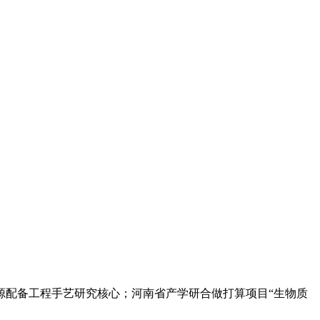
源配备工程手艺研究核心；河南省产学研合做打算项目“生物质