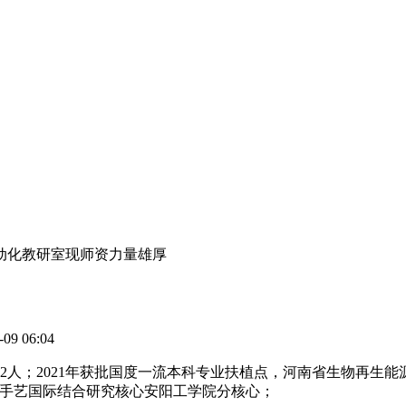
动化教研室现师资力量雄厚
9 06:04
；2021年获批国度一流本科专业扶植点，河南省生物再生能
药手艺国际结合研究核心安阳工学院分核心；