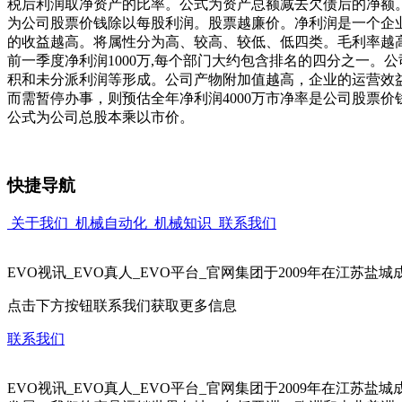
税后利润取净资产的比率。公式为资产总额减去欠债后的净额
为公司股票价钱除以每股利润。股票越廉价。净利润是一个企
的收益越高。将属性分为高、较高、较低、低四类。毛利率越
前一季度净利润1000万,每个部门大约包含排名的四分之一
积和未分派利润等形成。公司产物附加值越高，企业的运营效
而需暂停办事，则预估全年净利润4000万市净率是公司股票
公式为公司总股本乘以市价。
快捷导航
关于我们
机械自动化
机械知识
联系我们
EVO视讯_EVO真人_EVO平台_官网集团于2009年在江
点击下方按钮联系我们获取更多信息
联系我们
EVO视讯_EVO真人_EVO平台_官网集团于2009年在