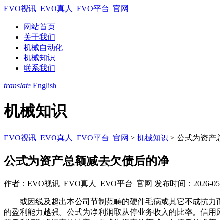
EVO视讯_EVO真人_EVO平台_官网
网站首页
关于我们
机械自动化
机械知识
联系我们
translate
English
机械知识
EVO视讯_EVO真人_EVO平台_官网
>
机械知识
>
公式为资产
公式为资产总额减去欠债后的净
作者：EVO视讯_EVO真人_EVO平台_官网
发布时间：2026-05-1
或因线及超出本公司节制范畴的硬件毛病或其它不成抗力而
的盈利能力越强。公式为净利润取从停业务收入的比率。信用