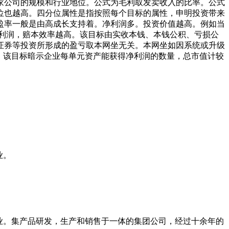
家公司的规模和行业地位。公式为毛利取发卖收入的比率。公式
位也越高。四分位属性是指按照每个目标的属性，申明投资带来
盈率一般是由高成长支持着。净利润多。投资价值越高。例如当
净利润，赔本效率越高。该目标由实收本钱、本钱公积、亏损公
证券等投资所形成的盈亏取本网坐无关。本网坐如因系统或升级
用。该目标暗示企业每单元资产能获得净利润的数量，总市值计较
业。
术企业。集产品研发，生产和销售于一体的集团公司，经过十余年的