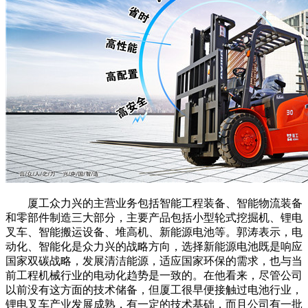
厦工众力兴的主营业务包括智能工程装备、智能物流装备
和零部件制造三大部分，主要产品包括小型轮式挖掘机、锂电
叉车、智能搬运设备、堆高机、新能源电池等。郭涛表示，电
动化、智能化是众力兴的战略方向，选择新能源电池既是响应
国家双碳战略，发展清洁能源，适应国家环保的需求，也与当
前工程机械行业的电动化趋势是一致的。在他看来，尽管公司
以前没有这方面的技术储备，但厦工很早便接触过电池行业，
锂电叉车产业发展成熟，有一定的技术基础，而且公司有一批