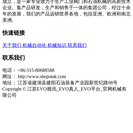
成立，是一家专业致力于生产工业阀门和石油机械的高新技术
企业。集产品研发，生产和销售于一体的集团公司，经过十余
年的发展，我们的产品远销世界各地，包括亚洲、欧洲和南北
美洲。
快速链接
关于我们
机械自动化
机械知识
联系我们
联系我们
电话：
+86-515-80688588
网址：
http://www.shepotak.com
地址：
江苏省建湖县建阳石油装备产业园新世纪路98号
Copyright © 江苏EVO视讯_EVO真人_EVO平台_官网机械有
限公司