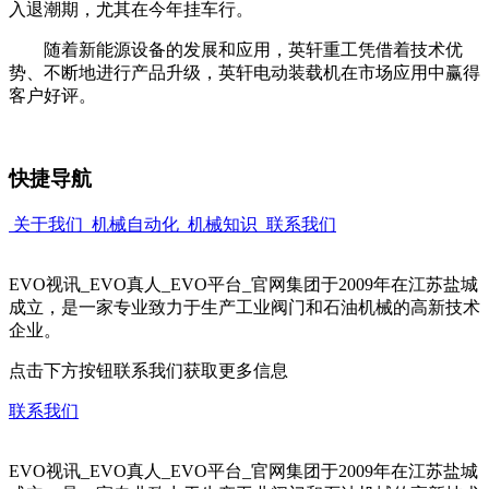
入退潮期，尤其在今年挂车行。
随着新能源设备的发展和应用，英轩重工凭借着技术优
势、不断地进行产品升级，英轩电动装载机在市场应用中赢得
客户好评。
快捷导航
关于我们
机械自动化
机械知识
联系我们
EVO视讯_EVO真人_EVO平台_官网集团于2009年在江苏盐城
成立，是一家专业致力于生产工业阀门和石油机械的高新技术
企业。
点击下方按钮联系我们获取更多信息
联系我们
EVO视讯_EVO真人_EVO平台_官网集团于2009年在江苏盐城