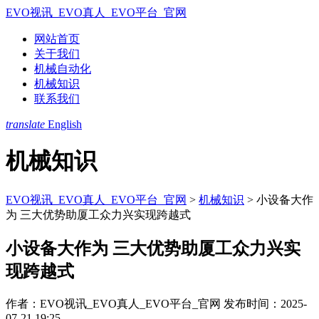
EVO视讯_EVO真人_EVO平台_官网
网站首页
关于我们
机械自动化
机械知识
联系我们
translate
English
机械知识
EVO视讯_EVO真人_EVO平台_官网
>
机械知识
>
小设备大作
为 三大优势助厦工众力兴实现跨越式
小设备大作为 三大优势助厦工众力兴实
现跨越式
作者：EVO视讯_EVO真人_EVO平台_官网
发布时间：2025-
07-21 19:25