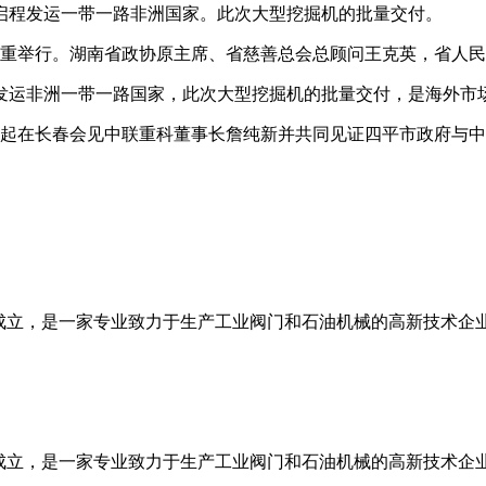
启程发运一带一路非洲国家。此次大型挖掘机的批量交付。
隆重举行。湖南省政协原主席、省慈善总会总顾问王克英，省人
运非洲一带一路国家，此次大型挖掘机的批量交付，是海外市
起在长春会见中联重科董事长詹纯新并共同见证四平市政府与中
苏盐城成立，是一家专业致力于生产工业阀门和石油机械的高新技术企
江苏盐城成立，是一家专业致力于生产工业阀门和石油机械的高新技
。