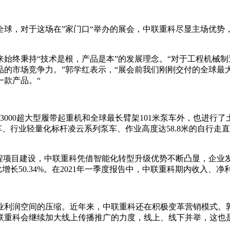
，对于这场在”家门口“举办的展会，中联重科尽显主场优势，携
终秉持“技术是根，产品是本”的发展理念。“对于工程机械制
市场竞争力。”郭学红表示，“展会前我们刚刚交付的全球最大风电
一款产品。“
00超大型履带起重机和全球最长臂架101米泵车外，也进行了
车、行业轻量化标杆凌云系列泵车、作业高度达58.8米的自行走直
项目建设，中联重科凭借智能化转型升级优势不断凸显，企业
同比增长50.34%。在2021年一季度报告中，中联重科期内收入
利润空间的压缩。近年来，中联重科还在积极变革营销模式。郭
联重科会继续加大线上传播推广的力度，线上、线下并举，这也