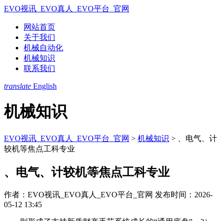
EVO视讯_EVO真人_EVO平台_官网
网站首页
关于我们
机械自动化
机械知识
联系我们
translate
English
机械知识
EVO视讯_EVO真人_EVO平台_官网
>
机械知识
>
、电气、计
较机等焦点工科专业
、电气、计较机等焦点工科专业
作者：EVO视讯_EVO真人_EVO平台_官网
发布时间：2026-
05-12 13:45