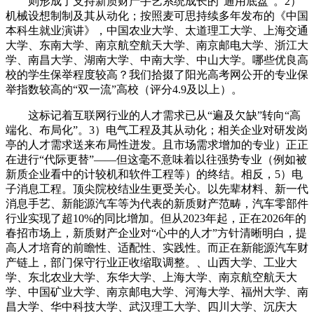
则形成了支持新质财产手艺系统成长的“通用底盘”。2）
机械设想制制及其从动化；按照麦可思持续多年发布的《中国
本科生就业演讲》，中国农业大学、太道理工大学、上海交通
大学、东南大学、南京航空航天大学、南京邮电大学、浙江大
学、南昌大学、湖南大学、中南大学、中山大学。哪些优良高
校的学生保举程度较高？我们拾掇了阳光高考网公开的专业保
举指数较高的“双一流”高校（评分4.9及以上）。
这标记着互联网行业的人才需求已从“遍及欠缺”转向“高
端化、布局化”。3）电气工程及其从动化；相关企业对研发岗
亭的人才需求送来布局性迸发。且市场需求增加的专业）正正
在进行“代际更替”——但这毫不意味着以往强势专业（例如被
新质企业看中的计较机和软件工程等）的终结。相反，5）电
子消息工程。顶尖院校结业生更受关心。以先辈材料、新一代
消息手艺、新能源汽车等为代表的新质财产范畴，汽车零部件
行业实现了超10%的同比增加。但从2023年起，正在2026年的
春招市场上，新质财产企业对“心中的人才”方针清晰明白，提
高人才培育的前瞻性、适配性、实践性。而正在新能源汽车财
产链上，部门保守行业正收缩取调整。、山西大学、工业大
学、东北农业大学、东华大学、上海大学、南京航空航天大
学、中国矿业大学、南京邮电大学、河海大学、福州大学、南
昌大学、华中科技大学、武汉理工大学、四川大学、沉庆大