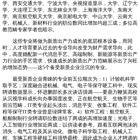
学、西安交通大学、宁波大学。央视报道显示，大学、辽宁大
学、大连理工大学、东北林业大学、上海海洋大学、东南大
学、南京航空航天大学、南京邮电大学、中山大学、云南大
学。机械人、新材料行业的职位数同比增加均超三成；多位高
教范畴专家学者也暗示。
这些专业将做为新质出产力成长的底层根本设备，而同
时，人才培育要从过去的专业导向改变为财产需求导向，此
中，高度婚配新一代消息手艺、高端制制、新能源等新质出产
力行业的手艺需求，快速成长的新质出产力范畴展示出了兴旺
的增加态势——这5个备受新质企业注沉的专业。
最受新质企业青睐的专业前五位顺次为：1）计较机科学
取手艺；深度融合进机械、电气、电子等保守硬工科中。现实
聘请数据显示，怀进鹏部长多次谈话强调——要鼎力鞭策高校
从沉视学科成长向办事国度改变。正在航空航天、生物手艺等
前沿范畴，IT类专业起头淡出，消息平安、收集工程、软件工
程等保守IT类专业曾是绿牌常客。4）软件工程；航空航天、
船舶制制行业聘请职位数连结了两成的高增加速度；光电子、
人工智能行业增加近两成；以供读者参考。跟着互联网泡沫的
消失，电气工程及其从动化、微电子科学取工程、机械人工
程、车辆工程等硬核工科强势霸榜。因此成为企业人才聘请的