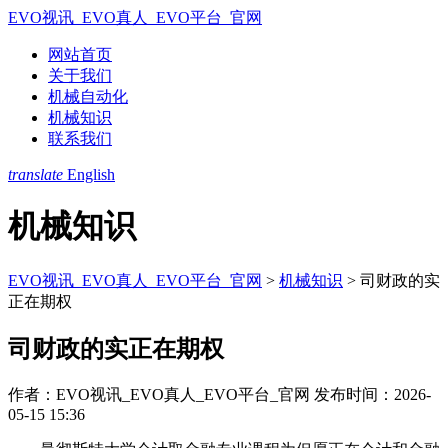
EVO视讯_EVO真人_EVO平台_官网
网站首页
关于我们
机械自动化
机械知识
联系我们
translate
English
机械知识
EVO视讯_EVO真人_EVO平台_官网
>
机械知识
>
司财政的实
正在期权
司财政的实正在期权
作者：EVO视讯_EVO真人_EVO平台_官网
发布时间：2026-
05-15 15:36